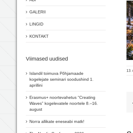
GALERII
LINGID
KONTAKT
Viimased uudised
13.
Islandil toimuva Põhjamaade
kogelejate seminari soodushind 1.
aprillini
Erasmus+ noortevahetus “Creating
Waves” kogelevatele noortele 8.–16.
august
Norra allikate eneseabi matk!