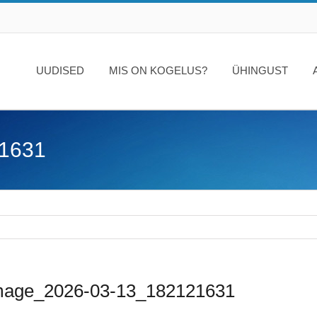
UUDISED
MIS ON KOGELUS?
ÜHINGUST
1631
mage_2026-03-13_182121631