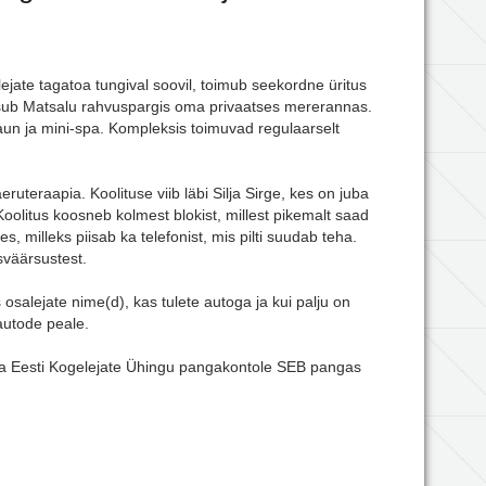
jate tagatoa tungival soovil, toimub seekordne üritus
asub Matsalu rahvuspargis oma privaatses mererannas.
saun ja mini-spa. Kompleksis toimuvad regulaarselt
uteraapia. Koolituse viib läbi Silja Sirge, kes on juba
oolitus koosneb kolmest blokist, millest pikemalt saad
, milleks piisab ka telefonist, mis pilti suudab teha.
sväärsustest.
s osalejate nime(d), kas tulete autoga ja kui palju on
 autode peale.
a Eesti Kogelejate Ühingu pangakontole SEB pangas