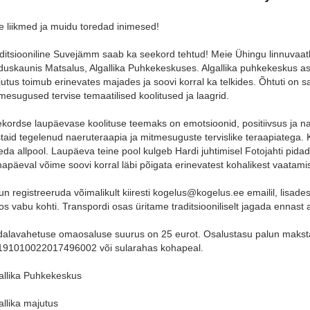
e liikmed ja muidu toredad inimesed!
ditsiooniline Suvejämm saab ka seekord tehtud! Meie Ühingu linnuvaatle
duskaunis Matsalus, Algallika Puhkekeskuses. Algallika puhkekeskus 
utus toimub erinevates majades ja soovi korral ka telkides. Õhtuti on 
mesugused tervise temaatilised koolitused ja laagrid.
kordse laupäevase koolituse teemaks on emotsioonid, positiivsus ja naer
taid tegelenud naeruteraapia ja mitmesuguste tervislike teraapiatega. K
eda allpool. Laupäeva teine pool kulgeb Hardi juhtimisel Fotojahti pidades
apäeval võime soovi korral läbi põigata erinevatest kohalikest vaatami
un registreeruda võimalikult kiiresti
kogelus@kogelus.ee
emailil, lisade
os vabu kohti. Transpordi osas üritame traditsiooniliselt jagada ennast
alavahetuse omaosaluse suurus on 25 eurot. Osalustasu palun makst
91010022017496002 või sularahas kohapeal.
allika Puhkekeskus
allika majutus