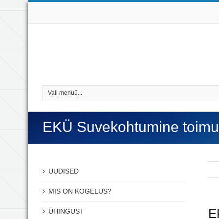
Vali menüü...
EKÜ Suvekohtumine toimub 
UUDISED
MIS ON KOGELUS?
E
ÜHINGUST