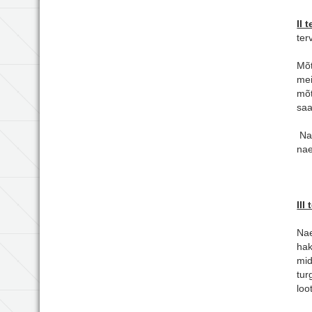
II 
ter
Mõt
mei
mõt
saa
Nae
nae
III
Nae
hak
mid
tur
loo