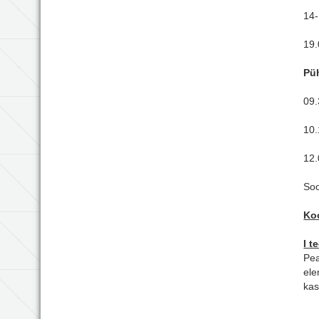
14-
19.
Püh
09
10.
12.
Soo
Ko
I t
Pea
ele
kas