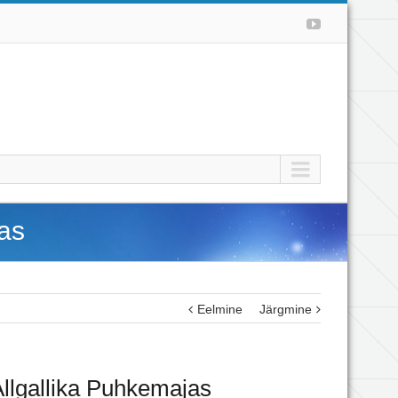
as
Eelmine
Järgmine
llgallika Puhkemajas