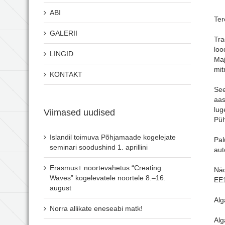
ABI
Ter
GALERII
Tra
loo
LINGID
Maj
mit
KONTAKT
See
aas
lug
Viimased uudised
Püh
Islandil toimuva Põhjamaade kogelejate
Pal
seminari soodushind 1. aprillini
aut
Erasmus+ noortevahetus “Creating
Näd
Waves” kogelevatele noortele 8.–16.
EE1
august
Alg
Norra allikate eneseabi matk!
Alg