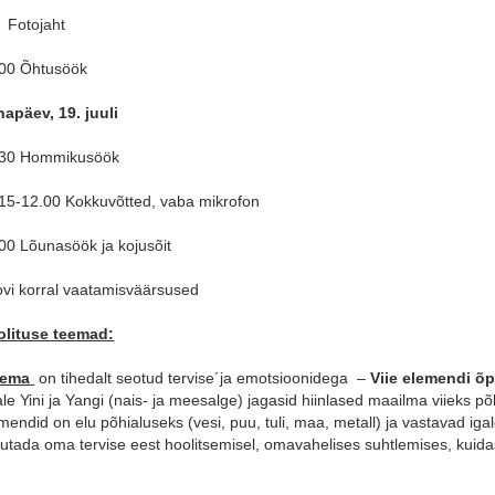
 Fotojaht
00 Õhtusöök
apäev, 19. juuli
.30 Hommikusöök
15-12.00 Kokkuvõtted, vaba mikrofon
00 Lõunasöök ja kojusõit
vi korral vaatamisväärsused
olituse teemad:
eema
on tihedalt seotud tervise´ja emotsioonidega –
Viie elemendi õp
le Yini ja Yangi (nais- ja meesalge) jagasid hiinlased maailma viieks 
mendid on elu põhialuseks (vesi, puu, tuli, maa, metall) ja vastavad iga
utada oma tervise eest hoolitsemisel, omavahelises suhtlemises, kuid