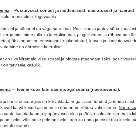
teema
– Positiivsest sõnast ja mõtlemisest, naeratusest ja naerust 
visele, meeleolule, tegevusele.
lemisel ja sõnadel on väga suur jõud. Positiivne ja jaatav sõna kaaslaste
l kergemini toime tulla ka keerulisemas, pingelisemas ja rõhuvamas üm
etes) õhkkonnas on edasiminek raskendatud, loovus ja saavutusvajadus 
vutamine on äärmiselt keeruline.
r on üks kiiremaid viise stressi ja pingete maandamiseks, positiivsusele
r on tervisele kasulik.
 teema
– teeme koos läbi naerujooga seansi (naeruseansi).
ruseansi eesmärgiks on kõrvaldada negatiivsed tunded ja tunda elus
kavad ka väikesed asjad meile üha enam rõõmu valmistama.
Naerusea
a saate kasutada oma igapäevases elus ja töös, osalejate kiiremaks lii
gutamiseks, väsimuse peletamiseks, aga ka enda ja teiste tuju kiireks 
tusetult rikutud).