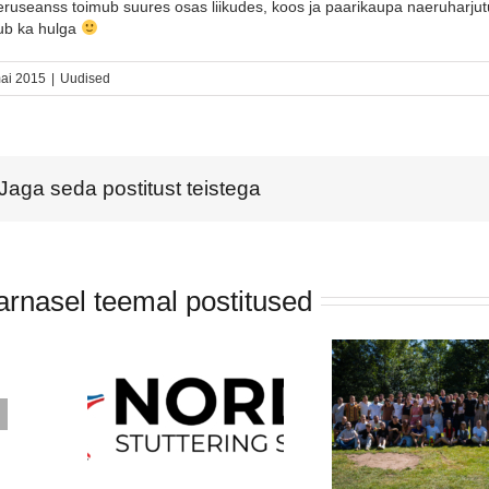
ruseanss toimub suures osas liikudes, koos ja paarikaupa naeruharjutu
ub ka hulga
mai 2015
|
Uudised
Jaga seda postitust teistega
arnasel teemal postitused
toimuva
Erasmus+
maade
noortevahetus
Norra al
ejate
“Creating Waves”
eneseab
nari
kogelevatele