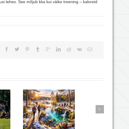
si tehes. See mõjub kka kui väike treening – kaloreid
likate
The Nordic
T
i matk!
Conference 2026
v