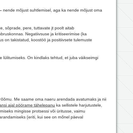
–
nende mõjust suhtlemisel, aga ka nende mõjust oma
, sõprade, pere, tuttavate jt poolt aitab
bruskonnas. Negatiivsuse ja kritiseerimise (ka
on takistatud, koostöö ja positiivsete tulemuste
 lülitumiseks. On kindlaks tehtud, et juba väikseimgi
t rõõmu. Me saame oma naeru arendada avatumaks ja nii
nsi ajal pöörame tähelepanu
ka sellistele harjutustele,
tmiseks mingisse protsessi või üritusse, vaimu
parandamiseks (eriti, kui see on mõnel päeval