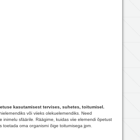
etuse kasutamisest tervises, suhetes, toitumisel.
põhielemendiks või viieks olekuelemendiks. Need
le inimelu sfäärile. Räägime, kuidas viie elemendi õpetust
as toetada oma organismi õige toitumisega jpm.