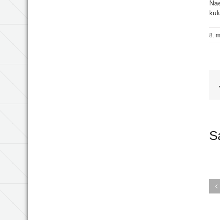
Nae
kul
8. 
S
Islandil 
Põhja
kogel
semi