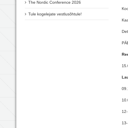
The Nordic Conference 2026
Koo
Tule kogelejate vestlusõhtule!
Kaa
Det
PÄE
Ree
15.
Lau
09
10.
12
13-