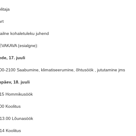
litaja
rt
ailne kohaletuleku juhend
VAKAVA (esialgne):
de, 17. juuli
00-2100 Saabumine, klimatiseerumine, õhtusöök , jututamine jms
päev, 18. juuli
.15 Hommikusöök
00 Koolitus
-13.00 Lõunasöök
14 Koolitus